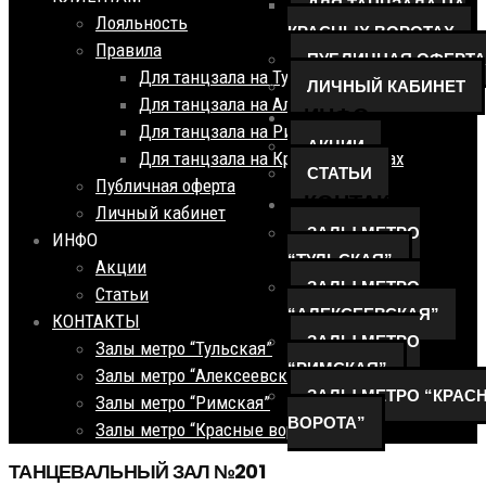
ДЛЯ ТАНЦЗАЛА НА
Лояльность
КРАСНЫХ ВОРОТАХ
Правила
ПУБЛИЧНАЯ ОФЕРТА
Для танцзала на Тульской
ЛИЧНЫЙ КАБИНЕТ
Для танцзала на Алексеевской
ИНФО
Для танцзала на Римской
АКЦИИ
Для танцзала на Красных Воротах
СТАТЬИ
Публичная оферта
КОНТАКТЫ
Личный кабинет
ЗАЛЫ МЕТРО
ИНФО
“ТУЛЬСКАЯ”
Акции
ЗАЛЫ МЕТРО
Статьи
“АЛЕКСЕЕВСКАЯ”
КОНТАКТЫ
ЗАЛЫ МЕТРО
Залы метро “Тульская”
“РИМСКАЯ”
Залы метро “Алексеевская”
ЗАЛЫ МЕТРО “КРАС
Залы метро “Римская”
ВОРОТА”
Залы метро “Красные ворота”
ТАНЦЕВАЛЬНЫЙ ЗАЛ №201