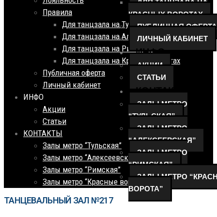
Лояльность
ДЛЯ ТАНЦЗАЛА НА
Правила
КРАСНЫХ ВОРОТАХ
Для танцзала на Тульской
ПУБЛИЧНАЯ ОФЕРТА
Для танцзала на Алексеевской
ЛИЧНЫЙ КАБИНЕТ
Для танцзала на Римской
ИНФО
Для танцзала на Красных Воротах
АКЦИИ
Публичная оферта
СТАТЬИ
Личный кабинет
КОНТАКТЫ
ИНФО
ЗАЛЫ МЕТРО
Акции
“ТУЛЬСКАЯ”
Статьи
ЗАЛЫ МЕТРО
КОНТАКТЫ
“АЛЕКСЕЕВСКАЯ”
Залы метро “Тульская”
ЗАЛЫ МЕТРО
Залы метро “Алексеевская”
“РИМСКАЯ”
Залы метро “Римская”
ЗАЛЫ МЕТРО “КРАС
Залы метро “Красные ворота”
ВОРОТА”
ТАНЦЕВАЛЬНЫЙ ЗАЛ №217