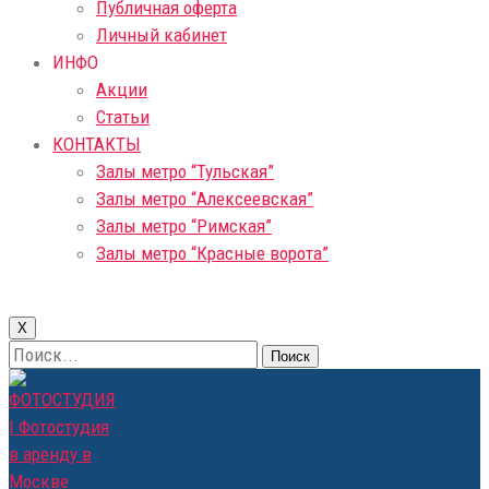
Публичная оферта
Личный кабинет
ИНФО
Акции
Статьи
КОНТАКТЫ
Залы метро “Тульская”
Залы метро “Алексеевская”
Залы метро “Римская”
Залы метро “Красные ворота”
X
Поиск